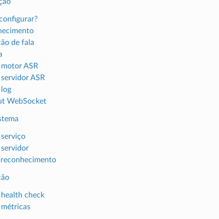
ção
onfigurar?
hecimento
ão de fala
a
 motor ASR
 servidor ASR
 log
ut WebSocket
istema
 serviço
 servidor
 reconhecimento
ção
 health check
 métricas