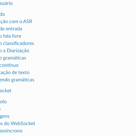
suário
ndo
ação com o ASR
de entrada
 fala livre
 classificadores
 a Diarização
 gramáticas
contínuo
ação de texto
endo gramáticas
ocket
olo
o
gens
os do WebSocket
assíncrono