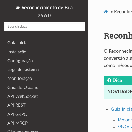
Reconhecimento de Fala
»
Reconhe
26.6.0
Reconh
Guia Inicial
O Reconhecime
Instalação
conversão aut
Configuração
como método 
Logs do sistema
Monitoração
Dica
Guia do Usuário
NOVIDAD
API WebSocket
API REST
Guia Inicia
API GRPC
Reconh
API MRCP
Visão 