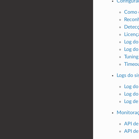
Configura
Como c
Recon
Detecç
Licenç
Log do
Log do
Tuning
Timeo
Logs do s
Log do
Log do
Log de
Monitora
API de
API de