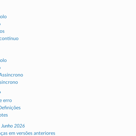
olo
o
os
contínuo
olo
o
Assíncrono
síncrono
P
e erro
Definições
otes
, Junho 2026
as em versões anteriores