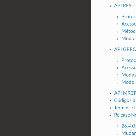
API REST
Protoc
Acess
Métod
Modo 
API GRPC
Protoc
Acess
Modo 
Modo 
API MRC
Códigos d
Termos e 
Release N
26.4.0
Mudanç