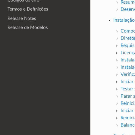
Códigos de erro
Resumo
Desenv
Termos e Definições
Release Notes
Instalação
Release de Modelos
Compon
Diretó
Requis
Licenç
Instal
Instala
Verific
Iniciar
Testar 
Parar 
Reinici
Inicia
Reinici
Balanc