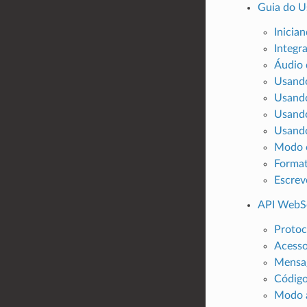
Guia do U
Inicia
Integr
Áudio 
Usando
Usando
Usando
Usando
Modo 
Format
Escrev
API WebS
Protoc
Acess
Mensa
Códig
Modo 