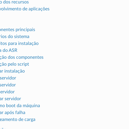
 dos recursos
olvimento de aplicações
entes principais
rios do sistema
itos para instalação
a do ASR
ação dos componentes
ção pelo script
ar instalação
 servidor
servidor
servidor
ar servidor
r no boot da máquina
ar após falha
eamento de carga